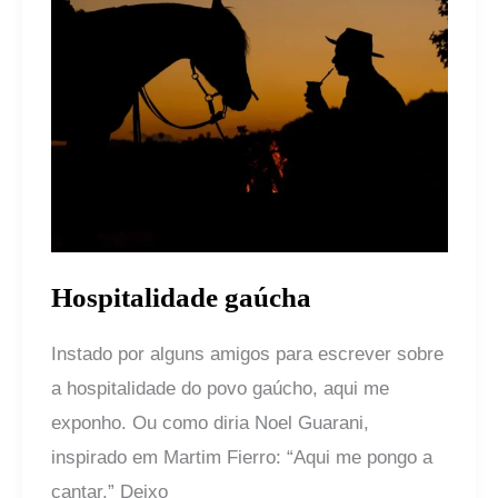
Hospitalidade
gaúcha
Hospitalidade gaúcha
Instado por alguns amigos para escrever sobre
a hospitalidade do povo gaúcho, aqui me
exponho. Ou como diria Noel Guarani,
inspirado em Martim Fierro: “Aqui me pongo a
cantar.” Deixo