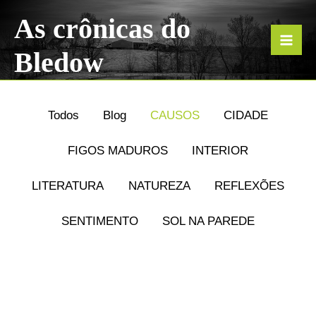
Ir
Filtrar
As crônicas do
para
posts
Bledow
o
por
conteúdo
categoria
Todos
Blog
CAUSOS
CIDADE
FIGOS MADUROS
INTERIOR
LITERATURA
NATUREZA
REFLEXÕES
SENTIMENTO
SOL NA PAREDE