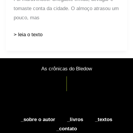
tomaste conta da cidade. O almoço atrasou um
pouco, mas
> leia o texto
As crônicas do Bledow
_sobre o autor
_livros
_textos
_contato