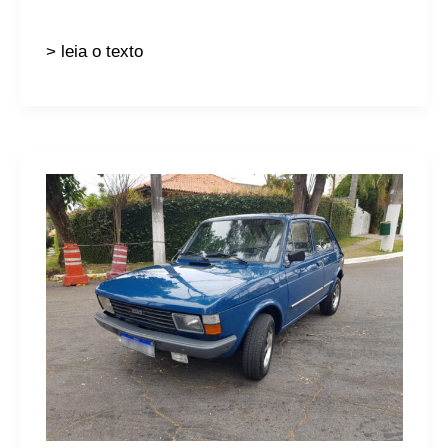
> leia o texto
Meu
FIAT
147